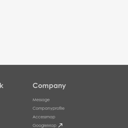
k
Company
Message
Companyprofile
Accessmap
GoogleMap