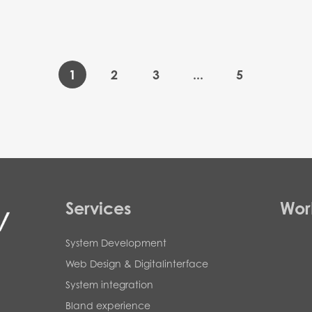
1
2
3
...
5
Services
Wor
System Development
Web Design & Digitalinterface
System integration
Bland experience