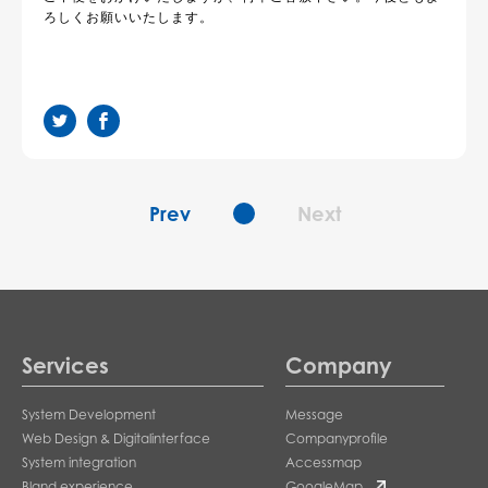
ろしくお願いいたします。
twitter
facebook
Prev
Next
Services
Company
System Development
Message
Web Design & Digitalinterface
Companyprofile
System integration
Accessmap
Bland experience
GoogleMap